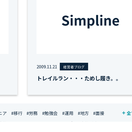
2009.11.21
経営者ブログ
トレイルラン・・・ためし履き。。
ニア
#移行
#労務
#勉強会
#運用
#地方
#面接
全
資格
#シンプライン
#キャリア形成
#資格手当