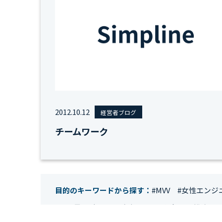
2012.10.12
経営者ブログ
チームワーク
目的のキーワードから探す：
#MVV
#女性エンジ
#IT業界
#経理
#試験
#キングダム
#総務
#