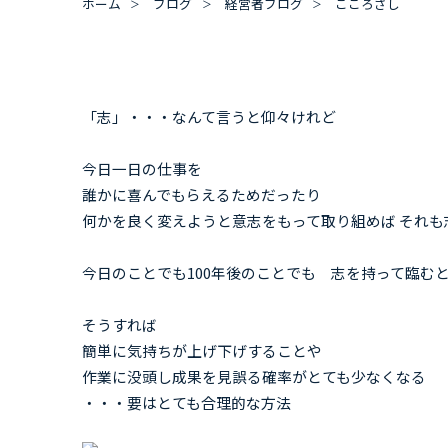
ホーム
ブログ
経営者ブログ
こころざし
「志」・・・なんて言うと仰々けれど
今日一日の仕事を
誰かに喜んでもらえるためだったり
何かを良く変えようと意志をもって取り組めば それも
今日のことでも100年後のことでも 志を持って臨む
そうすれば
簡単に気持ちが上げ下げすることや
作業に没頭し成果を見誤る確率がとても少なくなる
・・・要はとても合理的な方法