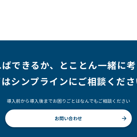
ジニア
#マーケティング
#転職
#人事
#完全リモート
社員
#ワーママ
#新入社員インタビュー
#育休明け
ルアップ
#リファーラル
#ガイドライン
#福利厚生
#プロジェクト
#ワークライフバランス
#営業
#支援
#インタビュー
#スキルアップ
#CloudFormation
ればできるか、
とことん一緒に考
ずはシンプラインにご相談くださ
導入前から導入後までお困りごとはなんでもご相談ください
お問い合わせ