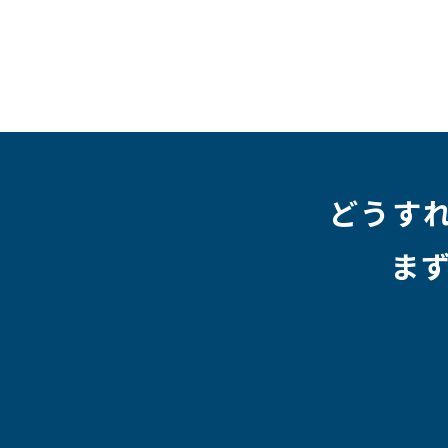
#テレワーク
#ネットワークエンジニア
#エン
#クラウドエンジニア
#リモートワーク
#新入
#未経験
#インフラエンジニア
#働き方
#スキ
#人事制度
#セキュリティ
#ペット
#経営者
#働く環境
#キャリア形成
#働く環境
#転職
#HR
#aws
#人事
#採用
#Linux
#採用情報
どうす
ま