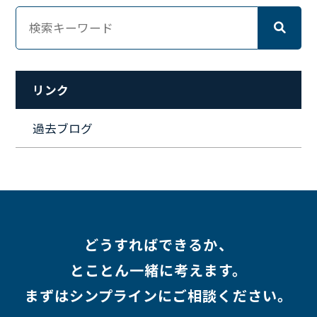
#ワーママ
#新入社員インタビュー
#育休明け
#未経験
#インフラエンジニア
#働き方
#スキルアップ
#リファーラル
#ガイドライン
#福利厚生
#人事制度
#セキュリティ
#ペット
#経営者
#プロジェクト
リンク
#ワークライフバランス
#営業
#支援
#働く環境
#キャリア形成
#働く環境
#転職
#インタビュー
過去ブログ
#スキルアップ
#CloudFormation
#HR
#aws
#人事
#採用
#Linux
#採用情報
どうすればできるか、
とことん一緒に考えます。
まずはシンプラインにご相談ください。