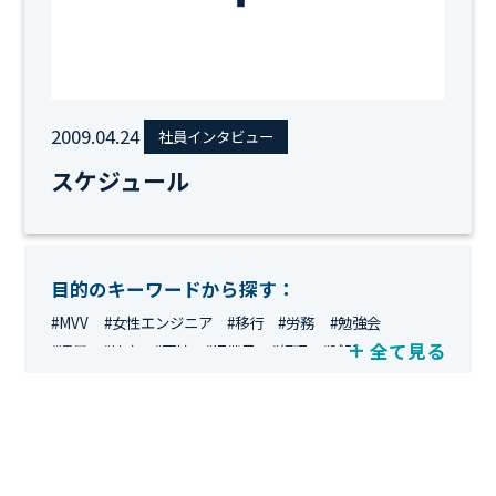
2009.04.24
社員インタビュー
スケジュール
目的のキーワードから探す：
#MVV
#女性エンジニア
#移行
#労務
#勉強会
全て見る
#運用
#地方
#面接
#IT業界
#経理
#試験
#キングダム
#総務
#資格
#シンプライン
#キャリア形成
#資格手当
#テレワーク
#ネットワークエンジニア
#エンジニア
#マーケティング
#転職
#人事
#完全リモート
#クラウドエンジニア
#リモートワーク
#新入社員