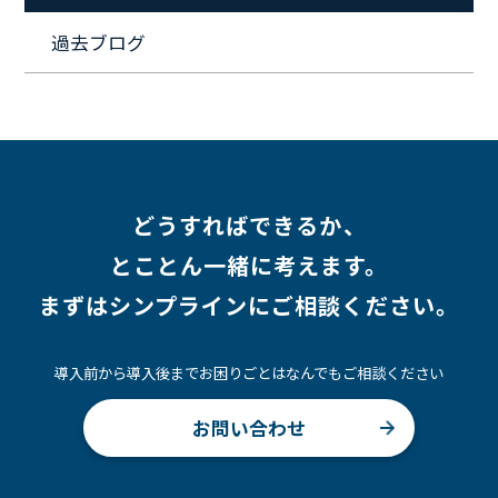
#キャリア形成
#働く環境
#転職
#インタビュー
過去ブログ
#スキルアップ
#CloudFormation
#HR
#aws
#人事
#採用
#Linux
#採用情報
どうすればできるか、
とことん一緒に考えます。
まずはシンプラインにご相談ください。
導入前から導入後までお困りごとはなんでもご相談ください
お問い合わせ