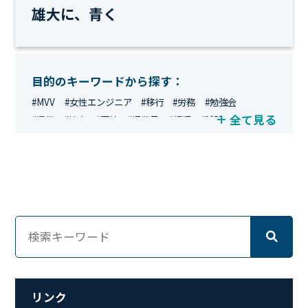
雄大に、青く
目的のキーワードから探す：
#MVV
#女性エンジニア
#移行
#労務
#勉強会
全て見る
#運用
#地方
#面接
#IT業界
#経理
#試験
#キングダム
#総務
#資格
#シンプライン
#キャリア形成
#資格手当
#テレワーク
#ネットワークエンジニア
#エンジニア
#マーケティング
#転職
#人事
#完全リモート
#クラウドエンジニア
#リモートワーク
#新入社員
#ワーママ
#新入社員インタビュー
#育休明け
#未経験
#インフラエンジニア
#働き方
#スキルアップ
#リファーラル
#ガイドライン
#福利厚生
#人事制度
#セキュリティ
#ペット
#経営者
#プロジェクト
リンク
#ワークライフバランス
#営業
#支援
#働く環境