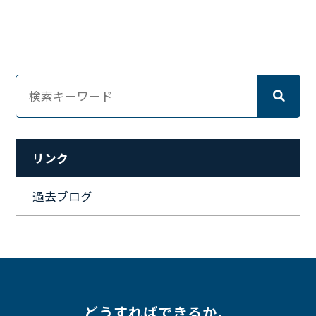
#キャリア形成
#資格手当
#テレワーク
#ネットワークエンジニア
#エンジニア
#マーケティング
#転職
#人事
#完全リモート
#クラウドエンジニア
#リモートワーク
#新入社員
#ワーママ
#新入社員インタビュー
#育休明け
#未経験
#インフラエンジニア
#働き方
#スキルアップ
#リファーラル
#ガイドライン
#福利厚生
#人事制度
#セキュリティ
#ペット
#経営者
#プロジェクト
リンク
#ワークライフバランス
#営業
#支援
#働く環境
#キャリア形成
#働く環境
#転職
#インタビュー
過去ブログ
#スキルアップ
#CloudFormation
#HR
#aws
#人事
#採用
#Linux
#採用情報
どうすればできるか、