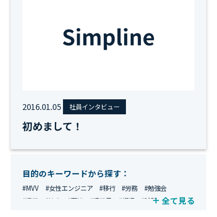
2016.01.05
社員インタビュー
初めまして！
目的のキーワードから探す：
#MVV
#女性エンジニア
#移行
#労務
#勉強会
全て見る
#運用
#地方
#面接
#IT業界
#経理
#試験
#キングダム
#総務
#資格
#シンプライン