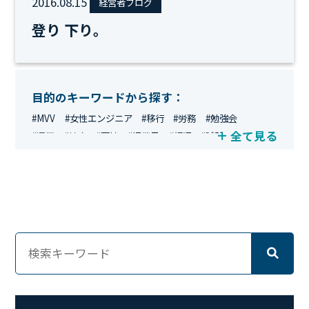
2016.08.15
経営者ブログ
登り 下り。
目的のキーワードから探す：
#MVV
#女性エンジニア
#移行
#労務
#勉強会
全て見る
#運用
#地方
#面接
#IT業界
#経理
#試験
#キングダム
#総務
#資格
#シンプライン
#キャリア形成
#資格手当
#テレワーク
#ネットワークエンジニア
#エンジニア
#マーケティング
#転職
#人事
#完全リモート
#クラウドエンジニア
#リモートワーク
#新入社員
#ワーママ
#新入社員インタビュー
#育休明け
#未経験
#インフラエンジニア
#働き方
#スキルアップ
#リファーラル
#ガイドライン
#福利厚生
#人事制度
#セキュリティ
#ペット
#経営者
#プロジェクト