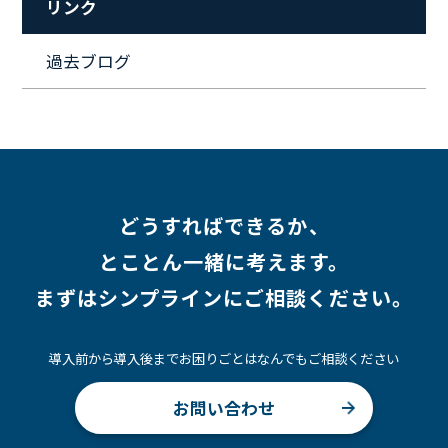
リンク
#ワークライフバランス
#営業
#支援
#働く環境
#キャリア形成
#働く環境
#転職
#インタビュー
過去ブログ
#スキルアップ
#CloudFormation
#HR
#aws
#人事
#採用
#Linux
#採用情報
どうすればできるか、
とことん一緒に考えます。
まずはシンプラインにご相談ください。
導入前から導入後までお困りごとはなんでもご相談ください
お問い合わせ