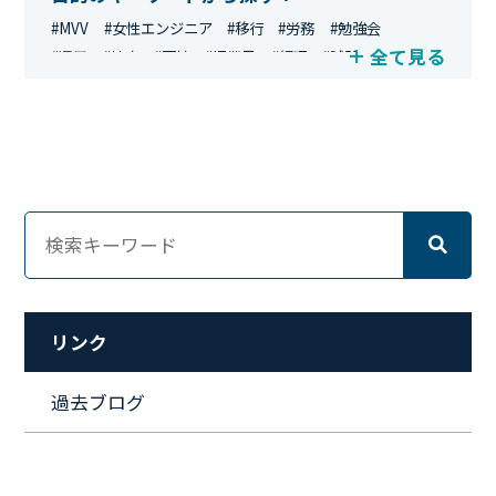
#MVV
#女性エンジニア
#移行
#労務
#勉強会
全て見る
#運用
#地方
#面接
#IT業界
#経理
#試験
#キングダム
#総務
#資格
#シンプライン
#キャリア形成
#資格手当
#テレワーク
#ネットワークエンジニア
#エンジニア
#マーケティング
#転職
#人事
#完全リモート
#クラウドエンジニア
#リモートワーク
#新入社員
#ワーママ
#新入社員インタビュー
#育休明け
#未経験
#インフラエンジニア
#働き方
#スキルアップ
#リファーラル
#ガイドライン
#福利厚生
#人事制度
#セキュリティ
#ペット
#経営者
#プロジェクト
リンク
#ワークライフバランス
#営業
#支援
#働く環境
#キャリア形成
#働く環境
#転職
#インタビュー
過去ブログ
#スキルアップ
#CloudFormation
#HR
#aws
#人事
#採用
#Linux
#採用情報