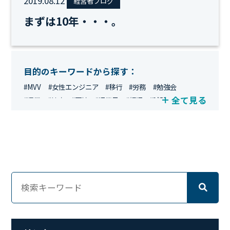
2019.08.12
経営者ブログ
まずは10年・・・。
目的のキーワードから探す：
#MVV
#女性エンジニア
#移行
#労務
#勉強会
全て見る
#運用
#地方
#面接
#IT業界
#経理
#試験
#キングダム
#総務
#資格
#シンプライン
#キャリア形成
#資格手当
#テレワーク
#ネットワークエンジニア
#エンジニア
#マーケティング
#転職
#人事
#完全リモート
#クラウドエンジニア
#リモートワーク
#新入社員
#ワーママ
#新入社員インタビュー
#育休明け
#未経験
#インフラエンジニア
#働き方
#スキルアップ
#リファーラル
#ガイドライン
#福利厚生
#人事制度
#セキュリティ
#ペット
#経営者
#プロジェクト