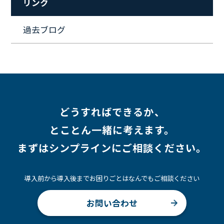
リンク
#ワークライフバランス
#営業
#支援
#働く環境
#キャリア形成
#働く環境
#転職
#インタビュー
過去ブログ
#スキルアップ
#CloudFormation
#HR
#aws
#人事
#採用
#Linux
#採用情報
どうすればできるか、
とことん一緒に考えます。
まずはシンプラインにご相談ください。
導入前から導入後までお困りごとはなんでもご相談ください
お問い合わせ