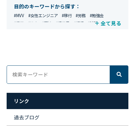
目的のキーワードから探す：
#MVV
#女性エンジニア
#移行
#労務
#勉強会
全て見る
#運用
#地方
#面接
#IT業界
#経理
#試験
#キングダム
#総務
#資格
#シンプライン
#キャリア形成
#資格手当
#テレワーク
#ネットワークエンジニア
#エンジニア
#マーケティング
#転職
#人事
#完全リモート
#クラウドエンジニア
#リモートワーク
#新入社員
#ワーママ
#新入社員インタビュー
#育休明け
#未経験
#インフラエンジニア
#働き方
#スキルアップ
#リファーラル
#ガイドライン
#福利厚生
#人事制度
#セキュリティ
#ペット
#経営者
#プロジェクト
リンク
#ワークライフバランス
#営業
#支援
#働く環境
#キャリア形成
#働く環境
#転職
#インタビュー
過去ブログ
#スキルアップ
#CloudFormation
#HR
#aws
#人事
#採用
#Linux
#採用情報