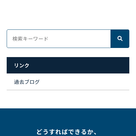
#キャリア形成
#資格手当
#テレワーク
#ネットワークエンジニア
#エンジニア
#マーケティング
#転職
#人事
#完全リモート
#クラウドエンジニア
#リモートワーク
#新入社員
#ワーママ
#新入社員インタビュー
#育休明け
#未経験
#インフラエンジニア
#働き方
#スキルアップ
#リファーラル
#ガイドライン
#福利厚生
#人事制度
#セキュリティ
#ペット
#経営者
#プロジェクト
リンク
#ワークライフバランス
#営業
#支援
#働く環境
#キャリア形成
#働く環境
#転職
#インタビュー
過去ブログ
#スキルアップ
#CloudFormation
#HR
#aws
#人事
#採用
#Linux
#採用情報
どうすればできるか、