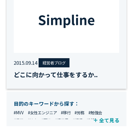
2015.09.14
経営者ブログ
どこに向かって仕事をするか..
目的のキーワードから探す：
#MVV
#女性エンジニア
#移行
#労務
#勉強会
全て見る
#運用
#地方
#面接
#IT業界
#経理
#試験
#キングダム
#総務
#資格
#シンプライン