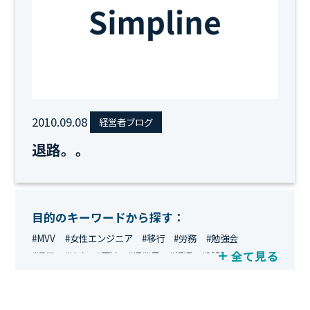
2010.09.08
経営者ブログ
退路。。
目的のキーワードから探す：
#MVV
#女性エンジニア
#移行
#労務
#勉強会
全て見る
#運用
#地方
#面接
#IT業界
#経理
#試験
#キングダム
#総務
#資格
#シンプライン
#キャリア形成
#資格手当
#テレワーク