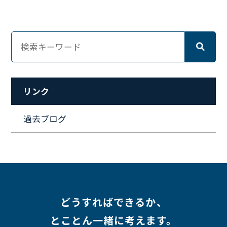
#ネットワークエンジニア
#エンジニア
#マーケティング
#転職
#人事
#完全リモート
#クラウドエンジニア
#リモートワーク
#新入社員
#ワーママ
#新入社員インタビュー
#育休明け
#未経験
#インフラエンジニア
#働き方
#スキルアップ
#リファーラル
#ガイドライン
#福利厚生
#人事制度
#セキュリティ
#ペット
#経営者
#プロジェクト
リンク
#ワークライフバランス
#営業
#支援
#働く環境
#キャリア形成
#働く環境
#転職
#インタビュー
過去ブログ
#スキルアップ
#CloudFormation
#HR
#aws
#人事
#採用
#Linux
#採用情報
どうすればできるか、
とことん一緒に考えます。