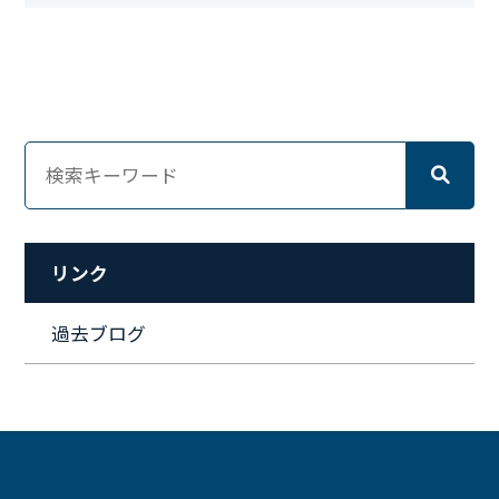
#キングダム
#総務
#資格
#シンプライン
#キャリア形成
#資格手当
#テレワーク
#ネットワークエンジニア
#エンジニア
#マーケティング
#転職
#人事
#完全リモート
#クラウドエンジニア
#リモートワーク
#新入社員
#ワーママ
#新入社員インタビュー
#育休明け
#未経験
#インフラエンジニア
#働き方
#スキルアップ
#リファーラル
#ガイドライン
#福利厚生
#人事制度
#セキュリティ
#ペット
#経営者
#プロジェクト
リンク
#ワークライフバランス
#営業
#支援
#働く環境
#キャリア形成
#働く環境
#転職
#インタビュー
過去ブログ
#スキルアップ
#CloudFormation
#HR
#aws
#人事
#採用
#Linux
#採用情報