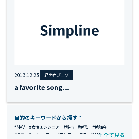
2013.12.25
経営者ブログ
a favorite song....
目的のキーワードから探す：
#MVV
#女性エンジニア
#移行
#労務
#勉強会
全て見る
#運用
#地方
#面接
#IT業界
#経理
#試験