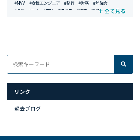
#MVV
#女性エンジニア
#移行
#労務
#勉強会
全て見る
#運用
#地方
#面接
#IT業界
#経理
#試験
#キングダム
#総務
#資格
#シンプライン
#キャリア形成
#資格手当
#テレワーク
#ネットワークエンジニア
#エンジニア
#マーケティング
#転職
#人事
#完全リモート
#クラウドエンジニア
#リモートワーク
#新入社員
#ワーママ
#新入社員インタビュー
#育休明け
#未経験
#インフラエンジニア
#働き方
#スキルアップ
#リファーラル
#ガイドライン
#福利厚生
#人事制度
#セキュリティ
#ペット
#経営者
#プロジェクト
リンク
#ワークライフバランス
#営業
#支援
#働く環境
#キャリア形成
#働く環境
#転職
#インタビュー
過去ブログ
#スキルアップ
#CloudFormation
#HR
#aws
#人事
#採用
#Linux
#採用情報