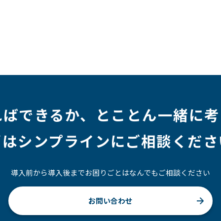
ジニア
#マーケティング
#転職
#人事
#完全リモート
社員
#ワーママ
#新入社員インタビュー
#育休明け
ルアップ
#リファーラル
#ガイドライン
#福利厚生
#プロジェクト
#ワークライフバランス
#営業
#支援
#インタビュー
#スキルアップ
#CloudFormation
ればできるか、
とことん一緒に考
ずはシンプラインにご相談くださ
導入前から導入後までお困りごとはなんでもご相談ください
お問い合わせ