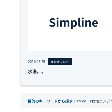
2010.03.25
経営者ブログ
水泳。。
目的のキーワードから探す：
#MVV
#女性エンジ
#IT業界
#経理
#試験
#キングダム
#総務
#