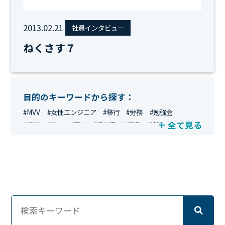
2013.02.21
社員インタビュー
ねくさす７
目的のキーワードから探す：
#MVV
#女性エンジニア
#移行
#労務
#勉強会
全て見る
#運用
#地方
#面接
#IT業界
#経理
#試験
#キングダム
#総務
#資格
#シンプライン
#キャリア形成
#資格手当
#テレワーク
#ネットワークエンジニア
#エンジニア
#マーケティング
#転職
#人事
#完全リモート
#クラウドエンジニア
#リモートワーク
#新入社員
#ワーママ
#新入社員インタビュー
#育休明け
#未経験
#インフラエンジニア
#働き方
#スキルアップ