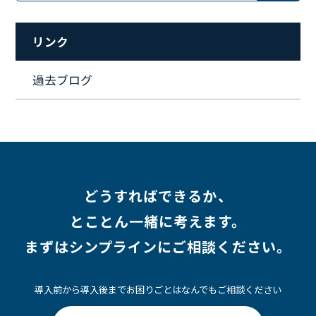
#リファーラル
#ガイドライン
#福利厚生
#人事制度
#セキュリティ
#ペット
#経営者
#プロジェクト
リンク
#ワークライフバランス
#営業
#支援
#働く環境
#キャリア形成
#働く環境
#転職
#インタビュー
過去ブログ
#スキルアップ
#CloudFormation
#HR
#aws
#人事
#採用
#Linux
#採用情報
どうすればできるか、
とことん一緒に考えます。
まずはシンプラインにご相談ください。
導入前から導入後までお困りごとはなんでもご相談ください