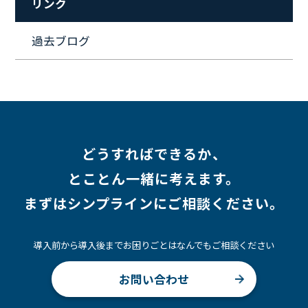
リンク
#ワークライフバランス
#営業
#支援
#働く環境
#キャリア形成
#働く環境
#転職
#インタビュー
過去ブログ
#スキルアップ
#CloudFormation
#HR
#aws
#人事
#採用
#Linux
#採用情報
どうすればできるか、
とことん一緒に考えます。
まずはシンプラインにご相談ください。
導入前から導入後までお困りごとはなんでもご相談ください
お問い合わせ