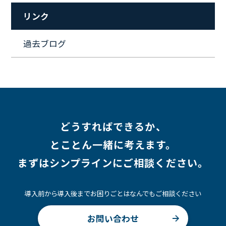
#セキュリティ
#ペット
#経営者
#プロジェクト
リンク
#ワークライフバランス
#営業
#支援
#働く環境
#キャリア形成
#働く環境
#転職
#インタビュー
過去ブログ
#スキルアップ
#CloudFormation
#HR
#aws
#人事
#採用
#Linux
#採用情報
どうすればできるか、
とことん一緒に考えます。
まずはシンプラインにご相談ください。
導入前から導入後までお困りごとはなんでもご相談ください
お問い合わせ