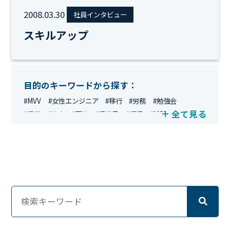
2008.03.30
社員インタビュー
スキルアップ
目的のキーワードから探す：
#MVV
#女性エンジニア
#移行
#労務
#勉強会
全て見る
#運用
#地方
#面接
#IT業界
#経理
#試験
#キングダム
#総務
#資格
#シンプライン
#キャリア形成
#資格手当
#テレワーク
#ネットワークエンジニア
#エンジニア
#マーケティング
#転職
#人事
#完全リモート
#クラウドエンジニア
#リモートワーク
#新入社員
#ワーママ
#新入社員インタビュー
#育休明け
#未経験
#インフラエンジニア
#働き方
#スキルアップ
#リファーラル
#ガイドライン
#福利厚生
#人事制度