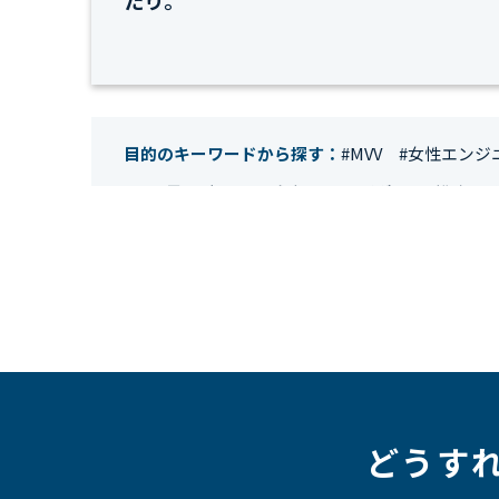
たり。
目的のキーワードから探す：
#MVV
#女性エンジ
#IT業界
#経理
#試験
#キングダム
#総務
#
#テレワーク
#ネットワークエンジニア
#エン
#クラウドエンジニア
#リモートワーク
#新入
#未経験
#インフラエンジニア
#働き方
#スキ
#人事制度
#セキュリティ
#ペット
#経営者
#働く環境
#キャリア形成
#働く環境
#転職
#HR
#aws
#人事
#採用
#Linux
#採用情報
どうす