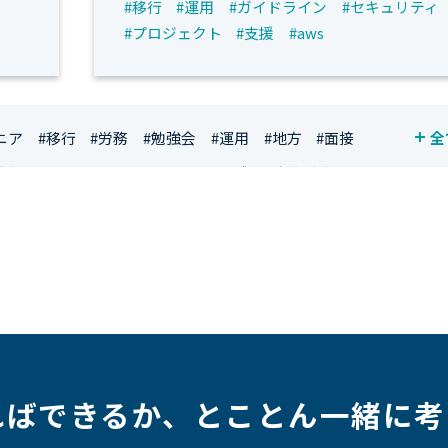
#移行
#運用
#ガイドライン
#セキュリティ
#プロジェクト
#支援
#aws
ニア
#移行
#労務
#勉強会
#運用
#地方
#面接
全
資格
#シンプライン
#キャリア形成
#資格手当
ジニア
#マーケティング
#転職
#人事
#完全リモート
社員
#ワーママ
#新入社員インタビュー
#育休明け
ルアップ
#リファーラル
#ガイドライン
#福利厚生
#プロジェクト
#ワークライフバランス
#営業
#支援
#インタビュー
#スキルアップ
#CloudFormation
ればできるか、
とことん一緒に考