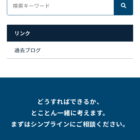
#ワーママ
#新入社員インタビュー
#育休明け
#未経験
#インフラエンジニア
#働き方
#スキルアップ
#リファーラル
#ガイドライン
#福利厚生
#人事制度
#セキュリティ
#ペット
#経営者
#プロジェクト
リンク
#ワークライフバランス
#営業
#支援
#働く環境
#キャリア形成
#働く環境
#転職
#インタビュー
過去ブログ
#スキルアップ
#CloudFormation
#HR
#aws
#人事
#採用
#Linux
#採用情報
どうすればできるか、
とことん一緒に考えます。
まずはシンプラインにご相談ください。