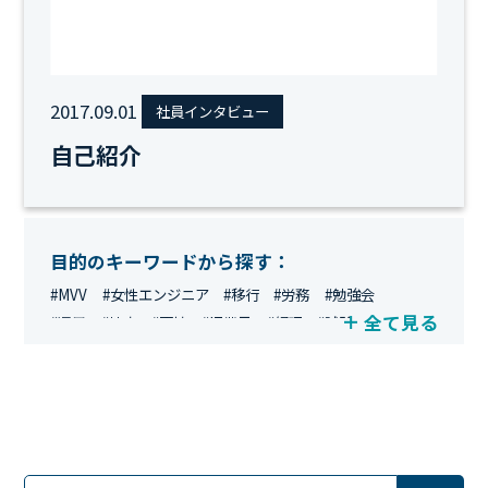
2017.09.01
社員インタビュー
自己紹介
目的のキーワードから探す：
#MVV
#女性エンジニア
#移行
#労務
#勉強会
全て見る
#運用
#地方
#面接
#IT業界
#経理
#試験
#キングダム
#総務
#資格
#シンプライン
#キャリア形成
#資格手当
#テレワーク
#ネットワークエンジニア
#エンジニア
#マーケティング
#転職
#人事
#完全リモート
#クラウドエンジニア
#リモートワーク
#新入社員