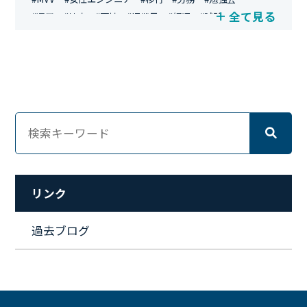
全て見る
#運用
#地方
#面接
#IT業界
#経理
#試験
#キングダム
#総務
#資格
#シンプライン
#キャリア形成
#資格手当
#テレワーク
#ネットワークエンジニア
#エンジニア
#マーケティング
#転職
#人事
#完全リモート
#クラウドエンジニア
#リモートワーク
#新入社員
#ワーママ
#新入社員インタビュー
#育休明け
#未経験
#インフラエンジニア
#働き方
#スキルアップ
#リファーラル
#ガイドライン
#福利厚生
#人事制度
#セキュリティ
#ペット
#経営者
#プロジェクト
リンク
#ワークライフバランス
#営業
#支援
#働く環境
#キャリア形成
#働く環境
#転職
#インタビュー
過去ブログ
#スキルアップ
#CloudFormation
#HR
#aws
#人事
#採用
#Linux
#採用情報