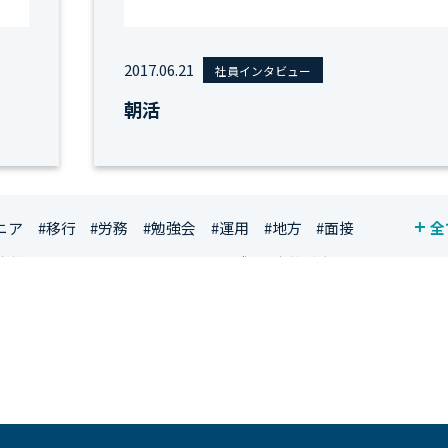
2017.06.21
社員インタビュー
朝活
ニア
#移行
#労務
#勉強会
#運用
#地方
#面接
全
資格
#シンプライン
#キャリア形成
#資格手当
ジニア
#マーケティング
#転職
#人事
#完全リモート
社員
#ワーママ
#新入社員インタビュー
#育休明け
ルアップ
#リファーラル
#ガイドライン
#福利厚生
#プロジェクト
#ワークライフバランス
#営業
#支援
#インタビュー
#スキルアップ
#CloudFormation