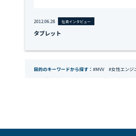
2012.06.28
社員インタビュー
タブレット
目的のキーワードから探す：
#MVV
#女性エンジ
#IT業界
#経理
#試験
#キングダム
#総務
#
#テレワーク
#ネットワークエンジニア
#エン
#クラウドエンジニア
#リモートワーク
#新入
#未経験
#インフラエンジニア
#働き方
#スキ
#人事制度
#セキュリティ
#ペット
#経営者
#働く環境
#キャリア形成
#働く環境
#転職