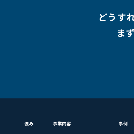
#HR
#aws
#人事
#採用
#Linux
#採用情報
どうす
ま
強み
事業内容
事例