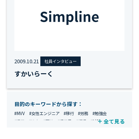
2009.10.21
社員インタビュー
すかいらーく
目的のキーワードから探す：
#MVV
#女性エンジニア
#移行
#労務
#勉強会
全て見る
#運用
#地方
#面接
#IT業界
#経理
#試験
#キングダム
#総務
#資格
#シンプライン
#キャリア形成
#資格手当
#テレワーク