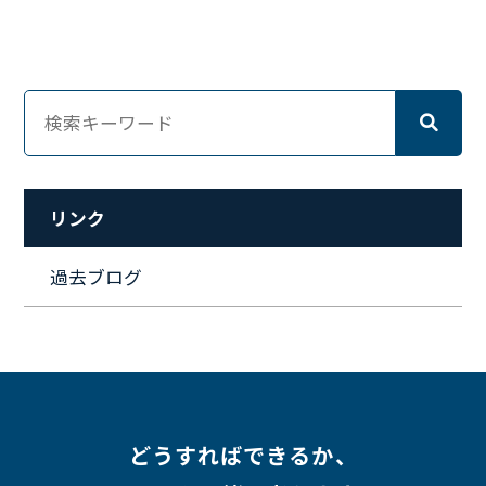
#ネットワークエンジニア
#エンジニア
#マーケティング
#転職
#人事
#完全リモート
#クラウドエンジニア
#リモートワーク
#新入社員
#ワーママ
#新入社員インタビュー
#育休明け
#未経験
#インフラエンジニア
#働き方
#スキルアップ
#リファーラル
#ガイドライン
#福利厚生
#人事制度
#セキュリティ
#ペット
#経営者
#プロジェクト
リンク
#ワークライフバランス
#営業
#支援
#働く環境
#キャリア形成
#働く環境
#転職
#インタビュー
過去ブログ
#スキルアップ
#CloudFormation
#HR
#aws
#人事
#採用
#Linux
#採用情報
どうすればできるか、