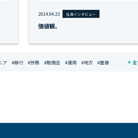
2014.04.23
社員インタビュー
価値観。
ニア
#移行
#労務
#勉強会
#運用
#地方
#面接
全
資格
#シンプライン
#キャリア形成
#資格手当
ジニア
#マーケティング
#転職
#人事
#完全リモート
社員
#ワーママ
#新入社員インタビュー
#育休明け
ルアップ
#リファーラル
#ガイドライン
#福利厚生
#プロジェクト
#ワークライフバランス
#営業
#支援
#インタビュー
#スキルアップ
#CloudFormation