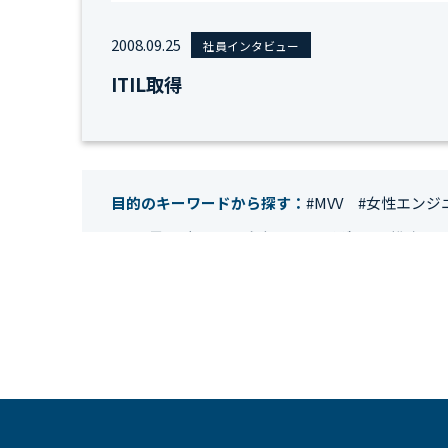
2008.09.25
社員インタビュー
ITIL取得
目的のキーワードから探す：
#MVV
#女性エンジ
#IT業界
#経理
#試験
#キングダム
#総務
#
#テレワーク
#ネットワークエンジニア
#エン
#クラウドエンジニア
#リモートワーク
#新入
#未経験
#インフラエンジニア
#働き方
#スキ
#人事制度
#セキュリティ
#ペット
#経営者
#働く環境
#キャリア形成
#働く環境
#転職
#HR
#aws
#人事
#採用
#Linux
#採用情報