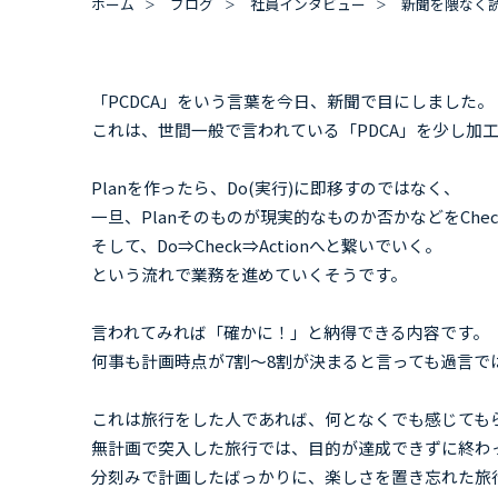
ホーム
ブログ
社員インタビュー
新聞を隈なく
「PCDCA」をいう言葉を今日、新聞で目にしました。
これは、世間一般で言われている「PDCA」を少し加
Planを作ったら、Do(実行)に即移すのではなく、
一旦、Planそのものが現実的なものか否かなどをChe
そして、Do⇒Check⇒Actionへと繋いでいく。
という流れで業務を進めていくそうです。
言われてみれば「確かに！」と納得できる内容です。
何事も計画時点が7割～8割が決まると言っても過言で
これは旅行をした人であれば、何となくでも感じても
無計画で突入した旅行では、目的が達成できずに終わ
分刻みで計画したばっかりに、楽しさを置き忘れた旅