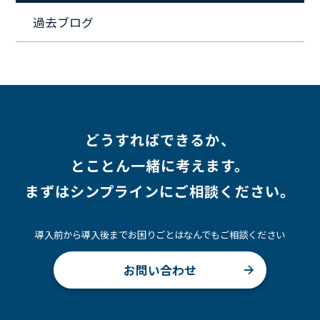
#キャリア形成
#働く環境
#転職
#インタビュー
過去ブログ
#スキルアップ
#CloudFormation
#HR
#aws
#人事
#採用
#Linux
#採用情報
どうすればできるか、
とことん一緒に考えます。
まずはシンプラインにご相談ください。
導入前から導入後までお困りごとはなんでもご相談ください
お問い合わせ