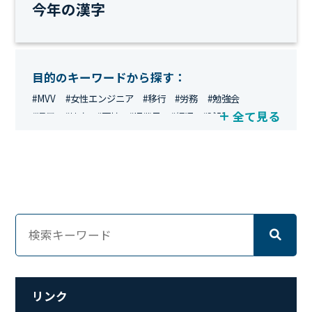
今年の漢字
目的のキーワードから探す：
#MVV
#女性エンジニア
#移行
#労務
#勉強会
全て見る
#運用
#地方
#面接
#IT業界
#経理
#試験
#キングダム
#総務
#資格
#シンプライン
#キャリア形成
#資格手当
#テレワーク
#ネットワークエンジニア
#エンジニア
#マーケティング
#転職
#人事
#完全リモート
#クラウドエンジニア
#リモートワーク
#新入社員
#ワーママ
#新入社員インタビュー
#育休明け
#未経験
#インフラエンジニア
#働き方
#スキルアップ
#リファーラル
#ガイドライン
#福利厚生
#人事制度
#セキュリティ
#ペット
#経営者
#プロジェクト
リンク
#ワークライフバランス
#営業
#支援
#働く環境