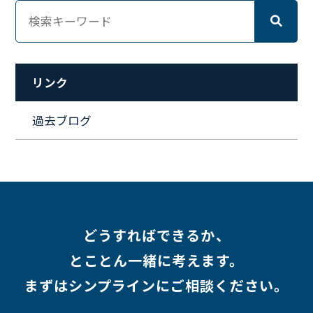
#ワーママ
#新入社員インタビュー
#育休明け
#未経験
#インフラエンジニア
#働き方
#スキルアップ
#リファーラル
#ガイドライン
#福利厚生
#人事制度
#セキュリティ
#ペット
#経営者
#プロジェクト
リンク
#ワークライフバランス
#営業
#支援
#働く環境
#キャリア形成
#働く環境
#転職
#インタビュー
過去ブログ
#スキルアップ
#CloudFormation
#HR
#aws
#人事
#採用
#Linux
#採用情報
どうすればできるか、
とことん一緒に考えます。
まずはシンプラインにご相談ください。