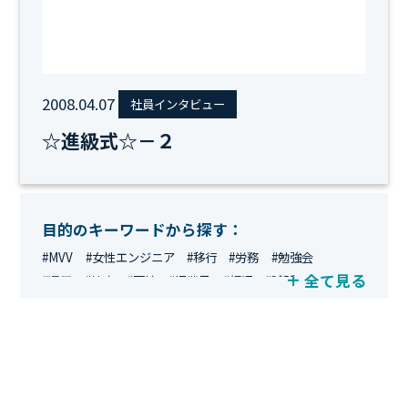
2008.04.07
社員インタビュー
☆進級式☆－２
目的のキーワードから探す：
#MVV
#女性エンジニア
#移行
#労務
#勉強会
全て見る
#運用
#地方
#面接
#IT業界
#経理
#試験
#キングダム
#総務
#資格
#シンプライン
#キャリア形成
#資格手当
#テレワーク
#ネットワークエンジニア
#エンジニア
#マーケティング
#転職
#人事
#完全リモート
#クラウドエンジニア
#リモートワーク
#新入社員