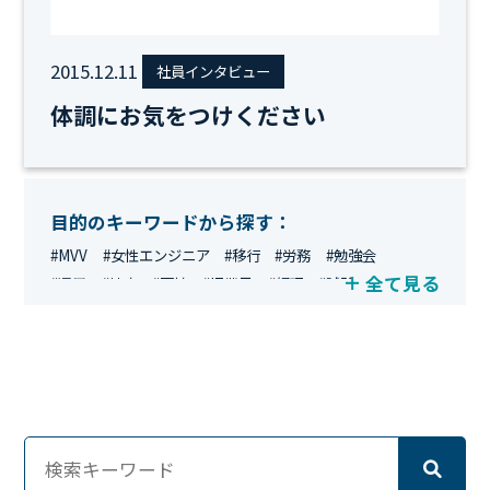
2015.12.11
社員インタビュー
体調にお気をつけください
目的のキーワードから探す：
#MVV
#女性エンジニア
#移行
#労務
#勉強会
全て見る
#運用
#地方
#面接
#IT業界
#経理
#試験
#キングダム
#総務
#資格
#シンプライン
#キャリア形成
#資格手当
#テレワーク
#ネットワークエンジニア
#エンジニア
#マーケティング
#転職
#人事
#完全リモート
#クラウドエンジニア
#リモートワーク
#新入社員
#ワーママ
#新入社員インタビュー
#育休明け
#未経験
#インフラエンジニア
#働き方
#スキルアップ