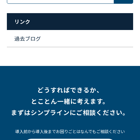
#リファーラル
#ガイドライン
#福利厚生
#人事制度
#セキュリティ
#ペット
#経営者
#プロジェクト
リンク
#ワークライフバランス
#営業
#支援
#働く環境
#キャリア形成
#働く環境
#転職
#インタビュー
過去ブログ
#スキルアップ
#CloudFormation
#HR
#aws
#人事
#採用
#Linux
#採用情報
どうすればできるか、
とことん一緒に考えます。
まずはシンプラインにご相談ください。
導入前から導入後までお困りごとはなんでもご相談ください