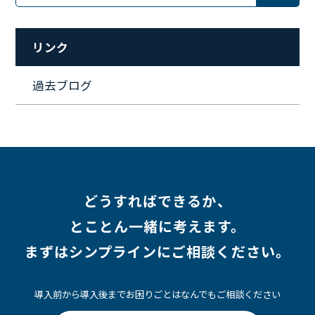
#リファーラル
#ガイドライン
#福利厚生
#人事制度
#セキュリティ
#ペット
#経営者
#プロジェクト
リンク
#ワークライフバランス
#営業
#支援
#働く環境
#キャリア形成
#働く環境
#転職
#インタビュー
過去ブログ
#スキルアップ
#CloudFormation
#HR
#aws
#人事
#採用
#Linux
#採用情報
どうすればできるか、
とことん一緒に考えます。
まずはシンプラインにご相談ください。
導入前から導入後までお困りごとはなんでもご相談ください