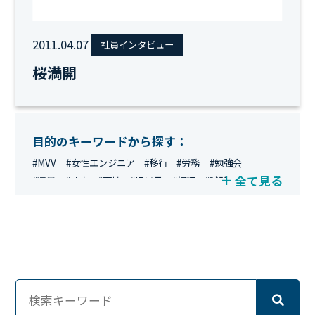
2011.04.07
社員インタビュー
桜満開
目的のキーワードから探す：
#MVV
#女性エンジニア
#移行
#労務
#勉強会
全て見る
#運用
#地方
#面接
#IT業界
#経理
#試験
#キングダム
#総務
#資格
#シンプライン
#キャリア形成
#資格手当
#テレワーク
#ネットワークエンジニア
#エンジニア
#マーケティング
#転職
#人事
#完全リモート
#クラウドエンジニア
#リモートワーク
#新入社員
#ワーママ
#新入社員インタビュー
#育休明け
#未経験
#インフラエンジニア
#働き方
#スキルアップ