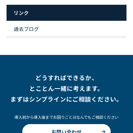
#セキュリティ
#ペット
#経営者
#プロジェクト
リンク
#ワークライフバランス
#営業
#支援
#働く環境
#キャリア形成
#働く環境
#転職
#インタビュー
過去ブログ
#スキルアップ
#CloudFormation
#HR
#aws
#人事
#採用
#Linux
#採用情報
どうすればできるか、
とことん一緒に考えます。
まずはシンプラインにご相談ください。
導入前から導入後までお困りごとはなんでもご相談ください
お問い合わせ