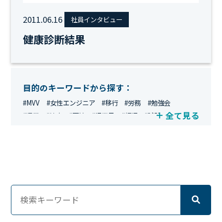
2011.06.16
社員インタビュー
健康診断結果
目的のキーワードから探す：
#MVV
#女性エンジニア
#移行
#労務
#勉強会
全て見る
#運用
#地方
#面接
#IT業界
#経理
#試験
#キングダム
#総務
#資格
#シンプライン
#キャリア形成
#資格手当
#テレワーク
#ネットワークエンジニア
#エンジニア
#マーケティング
#転職
#人事
#完全リモート
#クラウドエンジニア
#リモートワーク
#新入社員
#ワーママ
#新入社員インタビュー
#育休明け
#未経験
#インフラエンジニア
#働き方
#スキルアップ
#リファーラル
#ガイドライン
#福利厚生
#人事制度