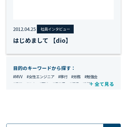
2012.04.25
社員インタビュー
はじめまして 【dio】
目的のキーワードから探す：
#MVV
#女性エンジニア
#移行
#労務
#勉強会
全て見る
#運用
#地方
#面接
#IT業界
#経理
#試験
#キングダム
#総務
#資格
#シンプライン
#キャリア形成
#資格手当
#テレワーク
#ネットワークエンジニア
#エンジニア
#マーケティング
#転職
#人事
#完全リモート
#クラウドエンジニア
#リモートワーク
#新入社員