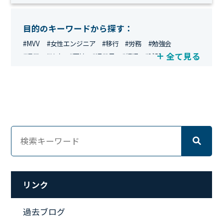
目的のキーワードから探す：
#MVV
#女性エンジニア
#移行
#労務
#勉強会
全て見る
#運用
#地方
#面接
#IT業界
#経理
#試験
#キングダム
#総務
#資格
#シンプライン
#キャリア形成
#資格手当
#テレワーク
#ネットワークエンジニア
#エンジニア
#マーケティング
#転職
#人事
#完全リモート
#クラウドエンジニア
#リモートワーク
#新入社員
#ワーママ
#新入社員インタビュー
#育休明け
#未経験
#インフラエンジニア
#働き方
#スキルアップ
#リファーラル
#ガイドライン
#福利厚生
#人事制度
#セキュリティ
#ペット
#経営者
#プロジェクト
リンク
#ワークライフバランス
#営業
#支援
#働く環境
#キャリア形成
#働く環境
#転職
#インタビュー
過去ブログ
#スキルアップ
#CloudFormation
#HR
#aws
#人事