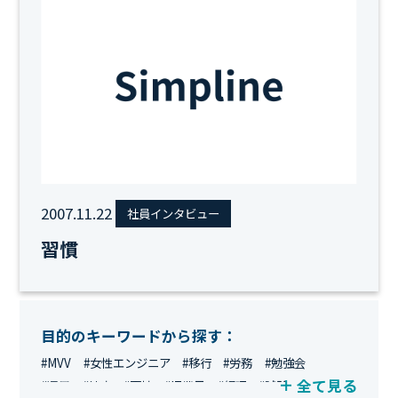
2007.11.22
社員インタビュー
習慣
目的のキーワードから探す：
#MVV
#女性エンジニア
#移行
#労務
#勉強会
全て見る
#運用
#地方
#面接
#IT業界
#経理
#試験