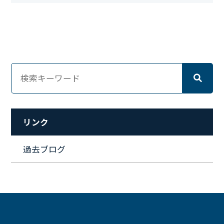
#キングダム
#総務
#資格
#シンプライン
#キャリア形成
#資格手当
#テレワーク
#ネットワークエンジニア
#エンジニア
#マーケティング
#転職
#人事
#完全リモート
#クラウドエンジニア
#リモートワーク
#新入社員
#ワーママ
#新入社員インタビュー
#育休明け
#未経験
#インフラエンジニア
#働き方
#スキルアップ
#リファーラル
#ガイドライン
#福利厚生
#人事制度
#セキュリティ
#ペット
#経営者
#プロジェクト
リンク
#ワークライフバランス
#営業
#支援
#働く環境
#キャリア形成
#働く環境
#転職
#インタビュー
過去ブログ
#スキルアップ
#CloudFormation
#HR
#aws
#人事
#採用
#Linux
#採用情報