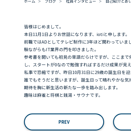
ホーム
ブログ
社員インタビュー
自己紹介とあ
皆様はじめまして。
本日11月1日よりお世話になります、iotiと申します。
前職ではADとしてテレビ制作に3年ほど関わってい
験ながらもIT業界の門を叩きました。
参考書を開いても初見の単語だらけですが、ここまで
し、スタートが0なので勉強すればするだけ成果が見
私事で恐縮ですが、昨日10月31日に29歳の誕生日を
誰でもそうだと思いますが、誕生日って晴れやかな気
期待を胸に新生活の新たな一歩を踏み出します。
趣味は麻雀と将棋と銭湯・サウナです。
PREV