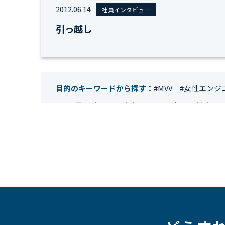
2012.06.14
社員インタビュー
引っ越し
目的のキーワードから探す：
#MVV
#女性エンジ
#IT業界
#経理
#試験
#キングダム
#総務
#
#テレワーク
#ネットワークエンジニア
#エン
#クラウドエンジニア
#リモートワーク
#新入
#未経験
#インフラエンジニア
#働き方
#スキ
#人事制度
#セキュリティ
#ペット
#経営者
#働く環境
#キャリア形成
#働く環境
#転職
#HR
#aws
#人事
#採用
#Linux
#採用情報