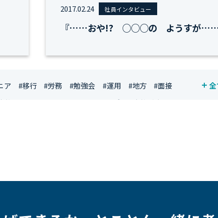
2017.02.24
社員インタビュー
『……おや!? ○○○の ようすが…
ニア
#移行
#労務
#勉強会
#運用
#地方
#面接
全
資格
#シンプライン
#キャリア形成
#資格手当
ジニア
#マーケティング
#転職
#人事
#完全リモート
社員
#ワーママ
#新入社員インタビュー
#育休明け
ルアップ
#リファーラル
#ガイドライン
#福利厚生
#プロジェクト
#ワークライフバランス
#営業
#支援
#インタビュー
#スキルアップ
#CloudFormation