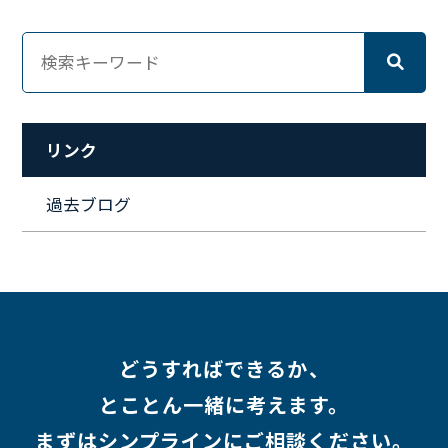
#クラウドエンジニア
#リモートワーク
#新入社員
#ワーママ
#新入社員インタビュー
#育休明け
#未経験
#インフラエンジニア
#働き方
#スキルアップ
#リファーラル
#ガイドライン
#福利厚生
#人事制度
#セキュリティ
#ペット
#経営者
#プロジェクト
リンク
#ワークライフバランス
#営業
#支援
#働く環境
#キャリア形成
#働く環境
#転職
#インタビュー
過去ブログ
#スキルアップ
#CloudFormation
#HR
#aws
#人事
#採用
#Linux
#採用情報
どうすればできるか、
とことん一緒に考えます。
まずはシンプラインにご相談ください。