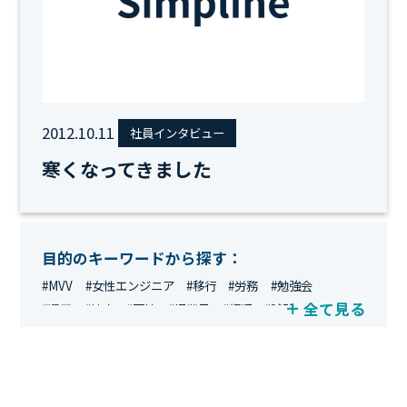
2012.10.11
社員インタビュー
寒くなってきました
目的のキーワードから探す：
#MVV
#女性エンジニア
#移行
#労務
#勉強会
全て見る
#運用
#地方
#面接
#IT業界
#経理
#試験
#キングダム
#総務
#資格
#シンプライン
#キャリア形成
#資格手当
#テレワーク
#ネットワークエンジニア
#エンジニア
#マーケティング
#転職
#人事
#完全リモート