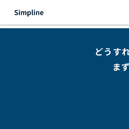
どうす
ま