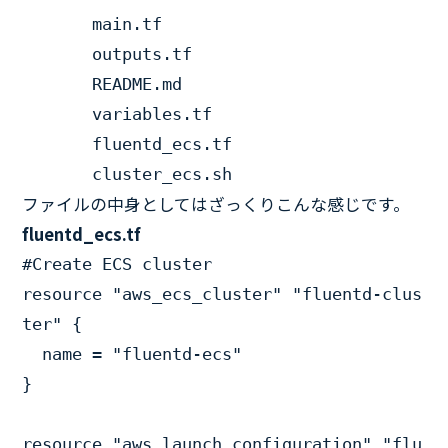
       main.tf

       outputs.tf

       README.md

       variables.tf

       fluentd_ecs.tf

       cluster_ecs.sh
ファイルの中身としてはざっくりこんな感じです。
fluentd_ecs.tf
#Create ECS cluster

resource "aws_ecs_cluster" "fluentd-clus
ter" {

  name = "fluentd-ecs"

}

resource "aws_launch_configuration" "flu