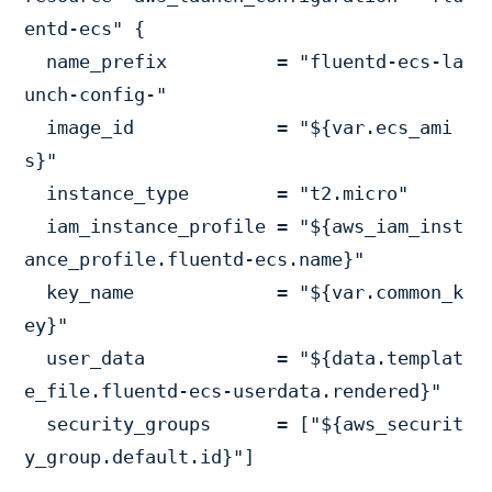
entd-ecs" {

  name_prefix          = "fluentd-ecs-la
unch-config-"

  image_id             = "${var.ecs_ami
s}"

  instance_type        = "t2.micro"

  iam_instance_profile = "${aws_iam_inst
ance_profile.fluentd-ecs.name}"

  key_name             = "${var.common_k
ey}"

  user_data            = "${data.templat
e_file.fluentd-ecs-userdata.rendered}"

  security_groups      = ["${aws_securit
y_group.default.id}"]
