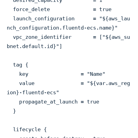
  desired_capacity          = 1

  force_delete              = true

  launch_configuration      = "${aws_lau
nch_configuration.fluentd-ecs.name}"

  vpc_zone_identifier       = ["${aws_su
bnet.default.id}"]

  tag {

    key                 = "Name"

    value               = "${var.aws_reg
ion}-fluentd-ecs"

    propagate_at_launch = true

  }

  lifecycle {
