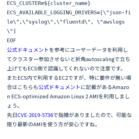
ECS_CLUSTER=${cluster_name}

ECS_AVAILABLE_LOGGING_DRIVERS=[\"json-fi
le\",\"syslog\",\"fluentd\", \"awslogs
\"]

EOF
公式ドキュメント
を参考にユーザーデータを利用し
てクラスター参加させないと折角autoscalingで立ち
上げてもECS側で認識してくれないので注意です。
またECS内で利用するEC2ですが、特に要件が無い場
合はこちらも
公式ドキュメント
に記載があるAmazo
n ECS-optimized Amazon Linux 2 AMIを利用しまし
ょう。
先日
CVE-2019-5736
で指摘がありましたので、可能な
限り最新のAMIを使う方が安心ですね。