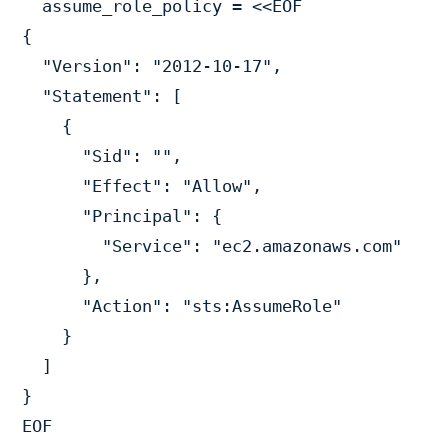
  assume_role_policy = <<EOF

{

  "Version": "2012-10-17",

  "Statement": [

    {

      "Sid": "",

      "Effect": "Allow",

      "Principal": {

        "Service": "ec2.amazonaws.com"

      },

      "Action": "sts:AssumeRole"

    }

  ]

}

EOF
