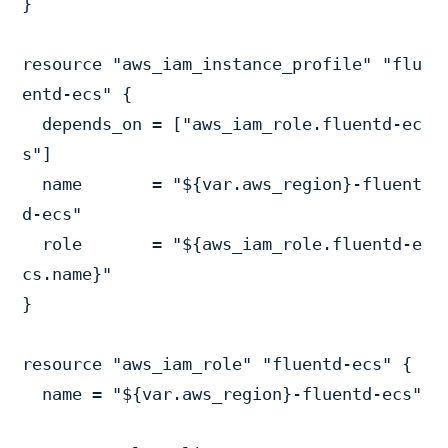
}

resource "aws_iam_instance_profile" "flu
entd-ecs" {

  depends_on = ["aws_iam_role.fluentd-ec
s"]

  name       = "${var.aws_region}-fluent
d-ecs"

  role       = "${aws_iam_role.fluentd-e
cs.name}"

}

resource "aws_iam_role" "fluentd-ecs" {

  name = "${var.aws_region}-fluentd-ecs"
