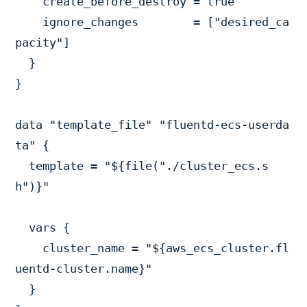
    create_before_destroy = true

    ignore_changes        = ["desired_ca
pacity"]

  }

}

data "template_file" "fluentd-ecs-userda
ta" {

  template = "${file("./cluster_ecs.s
h")}"

  vars {

    cluster_name = "${aws_ecs_cluster.fl
uentd-cluster.name}"

  }
