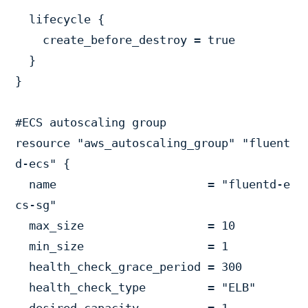
  lifecycle {

    create_before_destroy = true

  }

}

#ECS autoscaling group

resource "aws_autoscaling_group" "fluent
d-ecs" {

  name                      = "fluentd-e
cs-sg"

  max_size                  = 10

  min_size                  = 1

  health_check_grace_period = 300

  health_check_type         = "ELB"
