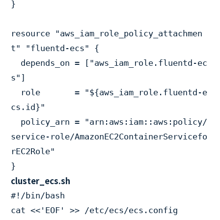
}

resource "aws_iam_role_policy_attachmen
t" "fluentd-ecs" {

  depends_on = ["aws_iam_role.fluentd-ec
s"]

  role       = "${aws_iam_role.fluentd-e
cs.id}"

  policy_arn = "arn:aws:iam::aws:policy/
service-role/AmazonEC2ContainerServicefo
rEC2Role"

cluster_ecs.sh
#!/bin/bash

cat <<'EOF' >> /etc/ecs/ecs.config
