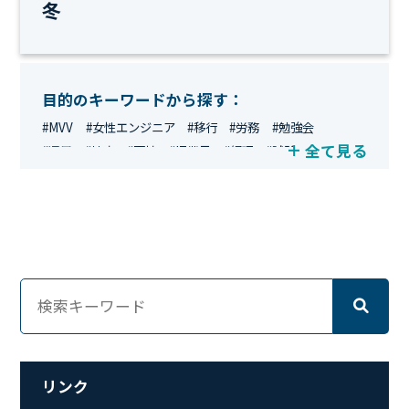
冬
目的のキーワードから探す：
#MVV
#女性エンジニア
#移行
#労務
#勉強会
全て見る
#運用
#地方
#面接
#IT業界
#経理
#試験
#キングダム
#総務
#資格
#シンプライン
#キャリア形成
#資格手当
#テレワーク
#ネットワークエンジニア
#エンジニア
#マーケティング
#転職
#人事
#完全リモート
#クラウドエンジニア
#リモートワーク
#新入社員
#ワーママ
#新入社員インタビュー
#育休明け
#未経験
#インフラエンジニア
#働き方
#スキルアップ
#リファーラル
#ガイドライン
#福利厚生
#人事制度
#セキュリティ
#ペット
#経営者
#プロジェクト
リンク
#ワークライフバランス
#営業
#支援
#働く環境