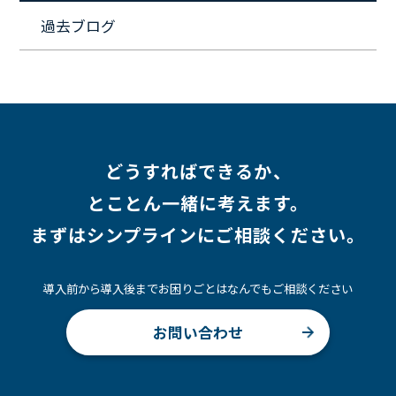
#キャリア形成
#働く環境
#転職
#インタビュー
過去ブログ
#スキルアップ
#CloudFormation
#HR
#aws
#人事
#採用
#Linux
#採用情報
どうすればできるか、
とことん一緒に考えます。
まずはシンプラインにご相談ください。
導入前から導入後までお困りごとはなんでもご相談ください
お問い合わせ