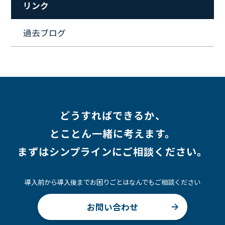
リンク
#ワークライフバランス
#営業
#支援
#働く環境
#キャリア形成
#働く環境
#転職
#インタビュー
過去ブログ
#スキルアップ
#CloudFormation
#HR
#aws
#人事
#採用
#Linux
#採用情報
どうすればできるか、
とことん一緒に考えます。
まずはシンプラインにご相談ください。
導入前から導入後までお困りごとはなんでもご相談ください
お問い合わせ