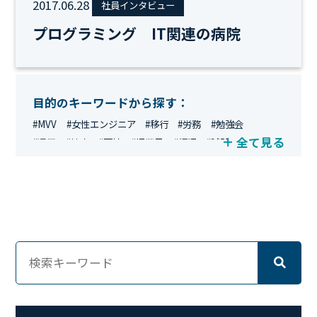
2017.06.28
社員インタビュー
プログラミング IT関連の病院
目的のキーワードから探す：
#MVV
#女性エンジニア
#移行
#労務
#勉強会
全て見る
#運用
#地方
#面接
#IT業界
#経理
#試験
#キングダム
#総務
#資格
#シンプライン
#キャリア形成
#資格手当
#テレワーク
#ネットワークエンジニア
#エンジニア
#マーケティング
#転職
#人事
#完全リモート
#クラウドエンジニア
#リモートワーク
#新入社員
#ワーママ
#新入社員インタビュー
#育休明け
#未経験
#インフラエンジニア
#働き方
#スキルアップ
#リファーラル
#ガイドライン
#福利厚生
#人事制度
#セキュリティ
#ペット
#経営者
#プロジェクト