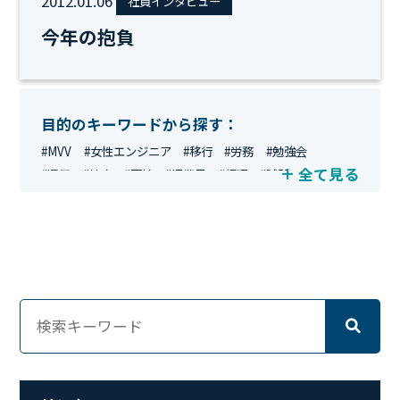
2012.01.06
社員インタビュー
今年の抱負
目的のキーワードから探す：
#MVV
#女性エンジニア
#移行
#労務
#勉強会
全て見る
#運用
#地方
#面接
#IT業界
#経理
#試験
#キングダム
#総務
#資格
#シンプライン
#キャリア形成
#資格手当
#テレワーク
#ネットワークエンジニア
#エンジニア
#マーケティング
#転職
#人事
#完全リモート
#クラウドエンジニア
#リモートワーク
#新入社員
#ワーママ
#新入社員インタビュー
#育休明け
#未経験
#インフラエンジニア
#働き方
#スキルアップ
#リファーラル
#ガイドライン
#福利厚生
#人事制度
#セキュリティ
#ペット
#経営者
#プロジェクト