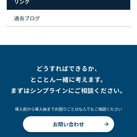
リンク
#ワークライフバランス
#営業
#支援
#働く環境
#キャリア形成
#働く環境
#転職
#インタビュー
過去ブログ
#スキルアップ
#CloudFormation
#HR
#aws
#人事
#採用
#Linux
#採用情報
どうすればできるか、
とことん一緒に考えます。
まずはシンプラインにご相談ください。
導入前から導入後までお困りごとはなんでもご相談ください
お問い合わせ