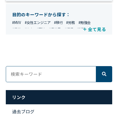
目的のキーワードから探す：
#MVV
#女性エンジニア
#移行
#労務
#勉強会
全て見る
#運用
#地方
#面接
#IT業界
#経理
#試験
#キングダム
#総務
#資格
#シンプライン
#キャリア形成
#資格手当
#テレワーク
#ネットワークエンジニア
#エンジニア
#マーケティング
#転職
#人事
#完全リモート
#クラウドエンジニア
#リモートワーク
#新入社員
#ワーママ
#新入社員インタビュー
#育休明け
#未経験
#インフラエンジニア
#働き方
#スキルアップ
#リファーラル
#ガイドライン
#福利厚生
#人事制度
#セキュリティ
#ペット
#経営者
#プロジェクト
リンク
#ワークライフバランス
#営業
#支援
#働く環境
#キャリア形成
#働く環境
#転職
#インタビュー
過去ブログ
#スキルアップ
#CloudFormation
#HR
#aws
#人事