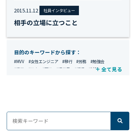
2015.11.12
社員インタビュー
相手の立場に立つこと
目的のキーワードから探す：
#MVV
#女性エンジニア
#移行
#労務
#勉強会
全て見る
#運用
#地方
#面接
#IT業界
#経理
#試験
#キングダム
#総務
#資格
#シンプライン
#キャリア形成
#資格手当
#テレワーク
#ネットワークエンジニア
#エンジニア
#マーケティング
#転職
#人事
#完全リモート
#クラウドエンジニア
#リモートワーク
#新入社員
#ワーママ
#新入社員インタビュー
#育休明け
#未経験
#インフラエンジニア
#働き方
#スキルアップ
#リファーラル
#ガイドライン
#福利厚生
#人事制度