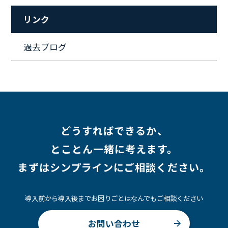
#セキュリティ
#ペット
#経営者
#プロジェクト
リンク
#ワークライフバランス
#営業
#支援
#働く環境
#キャリア形成
#働く環境
#転職
#インタビュー
過去ブログ
#スキルアップ
#CloudFormation
#HR
#aws
#人事
#採用
#Linux
#採用情報
どうすればできるか、
とことん一緒に考えます。
まずはシンプラインにご相談ください。
導入前から導入後までお困りごとはなんでもご相談ください
お問い合わせ