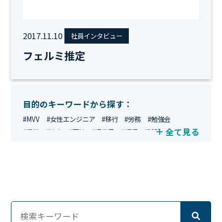
2017.11.10
社員インタビュー
フェルミ推定
目的のキーワードから探す：
#MVV
#女性エンジニア
#移行
#労務
#勉強会
全て見る
#運用
#地方
#面接
#IT業界
#経理
#試験
#キングダム
#総務
#資格
#シンプライン
#キャリア形成
#資格手当
#テレワーク
#ネットワークエンジニア
#エンジニア
#マーケティング
#転職
#人事
#完全リモート
#クラウドエンジニア
#リモートワーク
#新入社員
#ワーママ
#新入社員インタビュー
#育休明け
#未経験