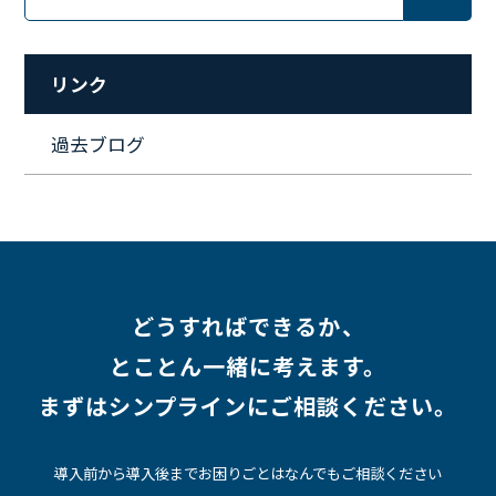
#インフラエンジニア
#働き方
#スキルアップ
#リファーラル
#ガイドライン
#福利厚生
#人事制度
#セキュリティ
#ペット
#経営者
#プロジェクト
リンク
#ワークライフバランス
#営業
#支援
#働く環境
#キャリア形成
#働く環境
#転職
#インタビュー
過去ブログ
#スキルアップ
#CloudFormation
#HR
#aws
#人事
#採用
#Linux
#採用情報
どうすればできるか、
とことん一緒に考えます。
まずはシンプラインにご相談ください。
導入前から導入後までお困りごとはなんでもご相談ください