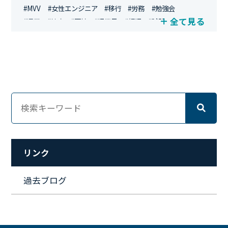
#MVV
#女性エンジニア
#移行
#労務
#勉強会
全て見る
#運用
#地方
#面接
#IT業界
#経理
#試験
#キングダム
#総務
#資格
#シンプライン
#キャリア形成
#資格手当
#テレワーク
#ネットワークエンジニア
#エンジニア
#マーケティング
#転職
#人事
#完全リモート
#クラウドエンジニア
#リモートワーク
#新入社員
#ワーママ
#新入社員インタビュー
#育休明け
#未経験
#インフラエンジニア
#働き方
#スキルアップ
#リファーラル
#ガイドライン
#福利厚生
#人事制度
#セキュリティ
#ペット
#経営者
#プロジェクト
リンク
#ワークライフバランス
#営業
#支援
#働く環境
#キャリア形成
#働く環境
#転職
#インタビュー
過去ブログ
#スキルアップ
#CloudFormation
#HR
#aws
#人事
#採用
#Linux
#採用情報