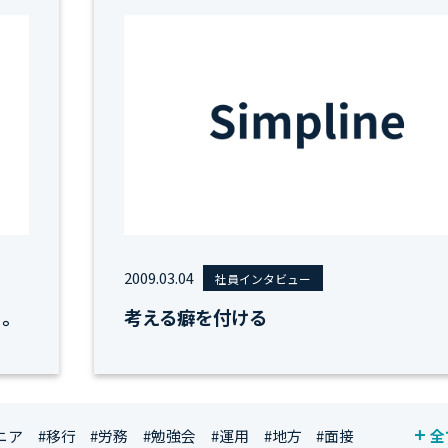
2009.03.04
社員インタビュー
う。
考える癖を付ける
ニア
#移行
#労務
#勉強会
#運用
#地方
#面接
全