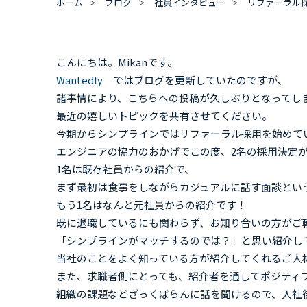
ホーム
ブログ
社員インタビュー
リファーラル
こんにちは。Mikanです。
Wantedly
ではブログを更新していたのですが、
諸事情により、こちらへの投稿が久しぶりとなってし
最近の嬉しいトピックを共有させてください。
今期からシンプラインではリファーラル採用を始めて
エンジニアの協力のおかげでこの度、2名の採用決定
1名は既存社員からの紹介で、
まず最初は食事をしながらカジュアルに話す面談とい
もう1名はなんと元社員からの紹介です！
既に退職しているにも関わらず、お知り合いの方がご
「シンプラインがマッチするのでは？」と思い紹介し
当社のことをよく知っている方が紹介してくれるご人
また、求職者側にとっても、紹介者を通してポジティ
組織の課題などざっくばらんに話を聞けるので、入社