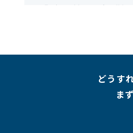
#IT業界
#経理
#試験
#キングダム
#総務
#
#テレワーク
#ネットワークエンジニア
#エン
#クラウドエンジニア
#リモートワーク
#新入
#未経験
#インフラエンジニア
#働き方
#スキ
#人事制度
#セキュリティ
#ペット
#経営者
#働く環境
#キャリア形成
#働く環境
#転職
#HR
#aws
#人事
#採用
#Linux
#採用情報
どうす
ま