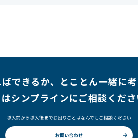
資格
#シンプライン
#キャリア形成
#資格手当
ジニア
#マーケティング
#転職
#人事
#完全リモート
社員
#ワーママ
#新入社員インタビュー
#育休明け
ルアップ
#リファーラル
#ガイドライン
#福利厚生
#プロジェクト
#ワークライフバランス
#営業
#支援
#インタビュー
#スキルアップ
#CloudFormation
ればできるか、
とことん一緒に考
ずはシンプラインにご相談くださ
導入前から導入後までお困りごとはなんでもご相談ください
お問い合わせ