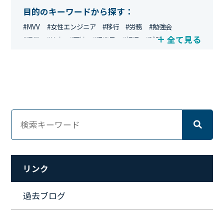
目的のキーワードから探す：
#MVV
#女性エンジニア
#移行
#労務
#勉強会
全て見る
#運用
#地方
#面接
#IT業界
#経理
#試験
#キングダム
#総務
#資格
#シンプライン
#キャリア形成
#資格手当
#テレワーク
#ネットワークエンジニア
#エンジニア
#マーケティング
#転職
#人事
#完全リモート
#クラウドエンジニア
#リモートワーク
#新入社員
#ワーママ
#新入社員インタビュー
#育休明け
#未経験
#インフラエンジニア
#働き方
#スキルアップ
#リファーラル
#ガイドライン
#福利厚生
#人事制度
#セキュリティ
#ペット
#経営者
#プロジェクト
リンク
#ワークライフバランス
#営業
#支援
#働く環境
#キャリア形成
#働く環境
#転職
#インタビュー
過去ブログ
#スキルアップ
#CloudFormation
#HR
#aws
#人事
#採用
#Linux
#採用情報