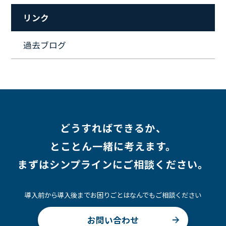
#セキュリティ
#ペット
#経営者
#プロジェクト
リンク
#ワークライフバランス
#営業
#支援
#働く環境
#キャリア形成
#働く環境
#転職
#インタビュー
過去ブログ
#スキルアップ
#CloudFormation
#HR
#aws
#人事
#採用
#Linux
#採用情報
どうすればできるか、
とことん一緒に考えます。
まずはシンプラインにご相談ください。
導入前から導入後までお困りごとはなんでもご相談ください
お問い合わせ