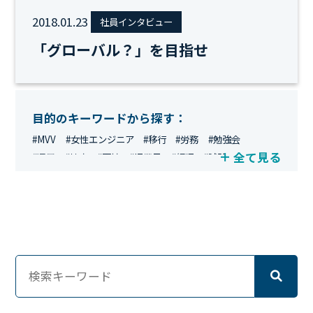
2018.01.23
社員インタビュー
「グローバル？」を目指せ
目的のキーワードから探す：
#MVV
#女性エンジニア
#移行
#労務
#勉強会
全て見る
#運用
#地方
#面接
#IT業界
#経理
#試験
#キングダム
#総務
#資格
#シンプライン
#キャリア形成
#資格手当
#テレワーク
#ネットワークエンジニア
#エンジニア
#マーケティング
#転職
#人事
#完全リモート
#クラウドエンジニア
#リモートワーク
#新入社員
#ワーママ
#新入社員インタビュー
#育休明け
#未経験
#インフラエンジニア
#働き方
#スキルアップ
#リファーラル
#ガイドライン
#福利厚生
#人事制度