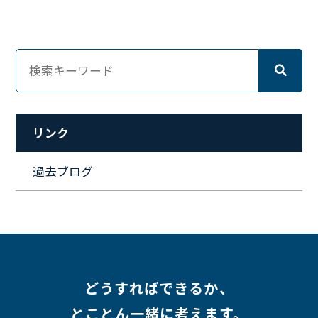
#ネットワークエンジニア
#エンジニア
#マーケティング
#転職
#人事
#完全リモート
#クラウドエンジニア
#リモートワーク
#新入社員
#ワーママ
#新入社員インタビュー
#育休明け
#未経験
#インフラエンジニア
#働き方
#スキルアップ
#リファーラル
#ガイドライン
#福利厚生
#人事制度
#セキュリティ
#ペット
#経営者
#プロジェクト
リンク
#ワークライフバランス
#営業
#支援
#働く環境
#キャリア形成
#働く環境
#転職
#インタビュー
過去ブログ
#スキルアップ
#CloudFormation
#HR
#aws
#人事
#採用
#Linux
#採用情報
どうすればできるか、
とことん一緒に考えます。