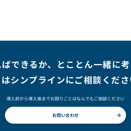
ジニア
#マーケティング
#転職
#人事
#完全リモート
社員
#ワーママ
#新入社員インタビュー
#育休明け
ルアップ
#リファーラル
#ガイドライン
#福利厚生
#プロジェクト
#ワークライフバランス
#営業
#支援
#インタビュー
#スキルアップ
#CloudFormation
ればできるか、
とことん一緒に考
ずはシンプラインにご相談くださ
導入前から導入後までお困りごとはなんでもご相談ください
お問い合わせ