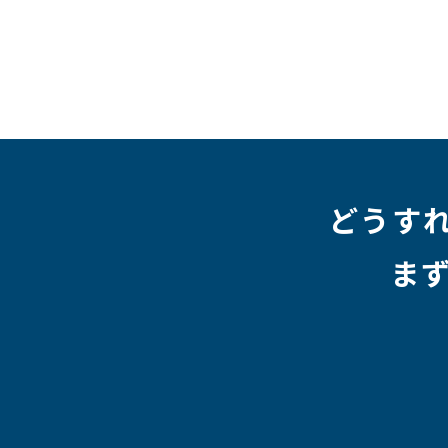
#テレワーク
#ネットワークエンジニア
#エン
#クラウドエンジニア
#リモートワーク
#新入
#未経験
#インフラエンジニア
#働き方
#スキ
#人事制度
#セキュリティ
#ペット
#経営者
#働く環境
#キャリア形成
#働く環境
#転職
#HR
#aws
#人事
#採用
#Linux
#採用情報
どうす
ま