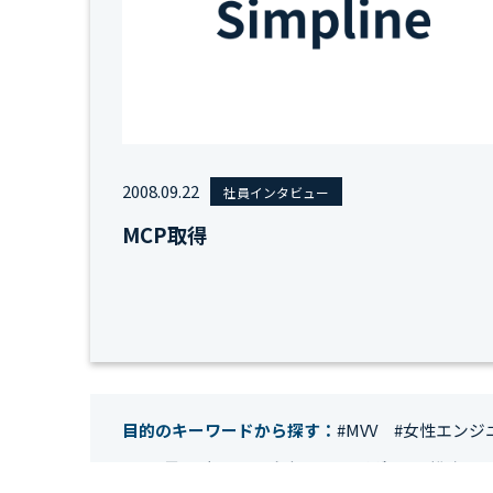
2008.09.22
社員インタビュー
MCP取得
目的のキーワードから探す：
#MVV
#女性エンジ
#IT業界
#経理
#試験
#キングダム
#総務
#