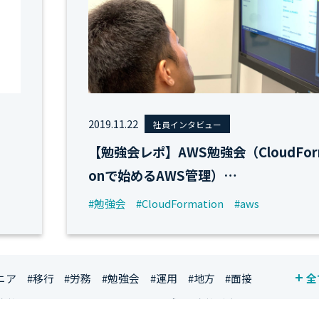
2019.11.22
社員インタビュー
【勉強会レポ】AWS勉強会（CloudForm
onで始めるAWS管理）…
#勉強会
#CloudFormation
#aws
ニア
#移行
#労務
#勉強会
#運用
#地方
#面接
全
資格
#シンプライン
#キャリア形成
#資格手当