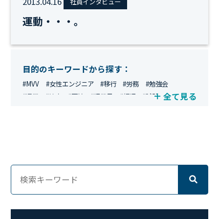
2013.04.16
社員インタビュー
運動・・・。
目的のキーワードから探す：
#MVV
#女性エンジニア
#移行
#労務
#勉強会
全て見る
#運用
#地方
#面接
#IT業界
#経理
#試験
#キングダム
#総務
#資格
#シンプライン
#キャリア形成
#資格手当
#テレワーク
#ネットワークエンジニア
#エンジニア
#マーケティング
#転職
#人事
#完全リモート
#クラウドエンジニア
#リモートワーク
#新入社員
#ワーママ
#新入社員インタビュー
#育休明け
#未経験
#インフラエンジニア
#働き方
#スキルアップ
#リファーラル
#ガイドライン
#福利厚生
#人事制度
#セキュリティ
#ペット
#経営者
#プロジェクト