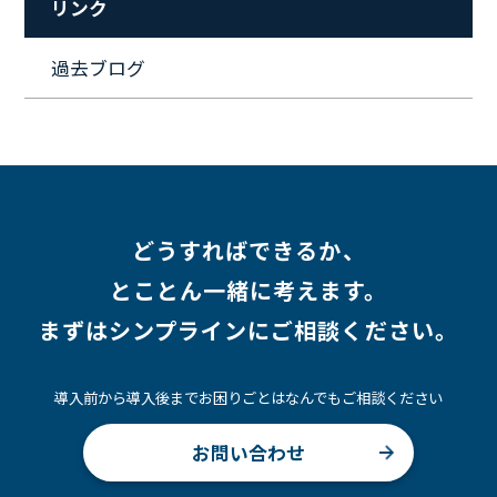
リンク
#ワークライフバランス
#営業
#支援
#働く環境
#キャリア形成
#働く環境
#転職
#インタビュー
過去ブログ
#スキルアップ
#CloudFormation
#HR
#aws
#人事
#採用
#Linux
#採用情報
どうすればできるか、
とことん一緒に考えます。
まずはシンプラインにご相談ください。
導入前から導入後までお困りごとはなんでもご相談ください
お問い合わせ