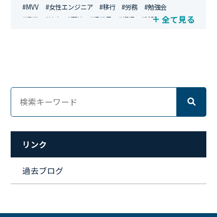
#MVV
#女性エンジニア
#移行
#労務
#勉強会
全て見る
#運用
#地方
#面接
#IT業界
#経理
#試験
#キングダム
#総務
#資格
#シンプライン
#キャリア形成
#資格手当
#テレワーク
#ネットワークエンジニア
#エンジニア
#マーケティング
#転職
#人事
#完全リモート
#クラウドエンジニア
#リモートワーク
#新入社員
#ワーママ
#新入社員インタビュー
#育休明け
#未経験
#インフラエンジニア
#働き方
#スキルアップ
#リファーラル
#ガイドライン
#福利厚生
#人事制度
#セキュリティ
#ペット
#経営者
#プロジェクト
リンク
#ワークライフバランス
#営業
#支援
#働く環境
#キャリア形成
#働く環境
#転職
#インタビュー
過去ブログ
#スキルアップ
#CloudFormation
#HR
#aws
#人事
#採用
#Linux
#採用情報