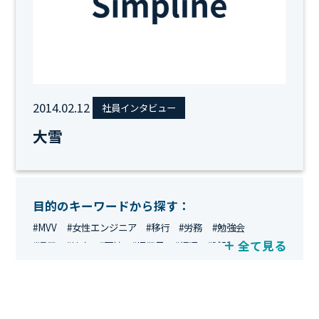
2014.02.12
社員インタビュー
大雪
目的のキーワードから探す：
#MVV
#女性エンジニア
#移行
#労務
#勉強会
全て見る
#運用
#地方
#面接
#IT業界
#経理
#試験
#キングダム
#総務
#資格
#シンプライン
#キャリア形成
#資格手当
#テレワーク
#ネットワークエンジニア
#エンジニア