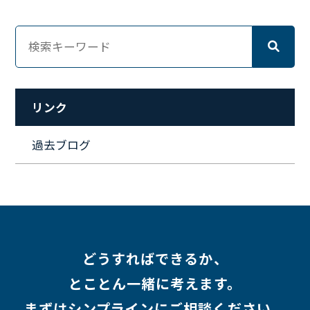
#マーケティング
#転職
#人事
#完全リモート
#クラウドエンジニア
#リモートワーク
#新入社員
#ワーママ
#新入社員インタビュー
#育休明け
#未経験
#インフラエンジニア
#働き方
#スキルアップ
#リファーラル
#ガイドライン
#福利厚生
#人事制度
#セキュリティ
#ペット
#経営者
#プロジェクト
リンク
#ワークライフバランス
#営業
#支援
#働く環境
#キャリア形成
#働く環境
#転職
#インタビュー
過去ブログ
#スキルアップ
#CloudFormation
#HR
#aws
#人事
#採用
#Linux
#採用情報
どうすればできるか、
とことん一緒に考えます。
まずはシンプラインにご相談ください。