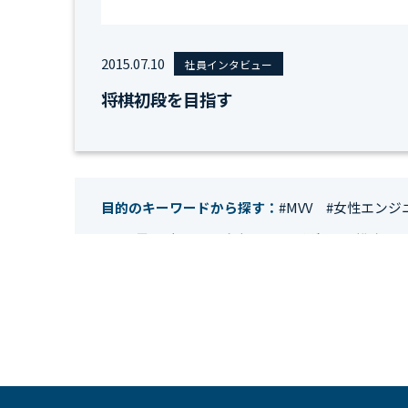
2015.07.10
社員インタビュー
将棋初段を目指す
目的のキーワードから探す：
#MVV
#女性エンジ
#IT業界
#経理
#試験
#キングダム
#総務
#
#テレワーク
#ネットワークエンジニア
#エン
#クラウドエンジニア
#リモートワーク
#新入
#未経験
#インフラエンジニア
#働き方
#スキ
#人事制度
#セキュリティ
#ペット
#経営者
#働く環境
#キャリア形成
#働く環境
#転職