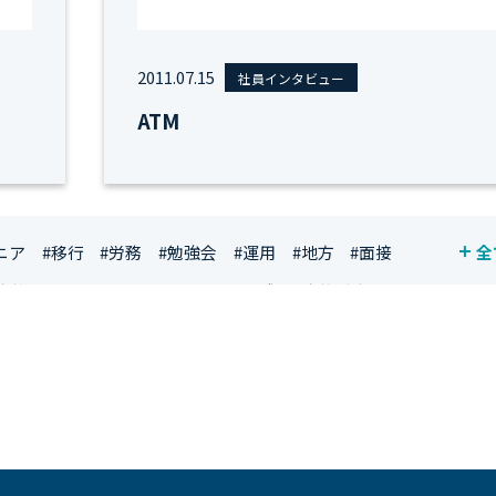
2011.07.15
社員インタビュー
ATM
ニア
#移行
#労務
#勉強会
#運用
#地方
#面接
全
資格
#シンプライン
#キャリア形成
#資格手当
ジニア
#マーケティング
#転職
#人事
#完全リモート
社員
#ワーママ
#新入社員インタビュー
#育休明け
ルアップ
#リファーラル
#ガイドライン
#福利厚生
#プロジェクト
#ワークライフバランス
#営業
#支援
#インタビュー
#スキルアップ
#CloudFormation