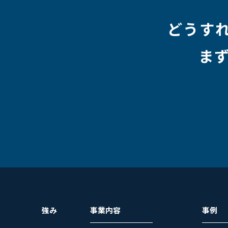
#HR
#aws
#人事
#採用
#Linux
#採用情報
どうす
ま
強み
事業内容
事例