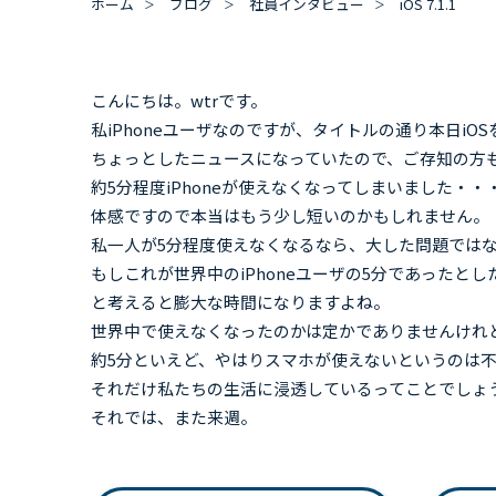
ホーム
ブログ
社員インタビュー
iOS 7.1.1
こんにちは。wtrです。
私iPhoneユーザなのですが、タイトルの通り本日iO
ちょっとしたニュースになっていたので、ご存知の方
約5分程度iPhoneが使えなくなってしまいました・・
体感ですので本当はもう少し短いのかもしれません。
私一人が5分程度使えなくなるなら、大した問題では
もしこれが世界中のiPhoneユーザの5分であったと
と考えると膨大な時間になりますよね。
世界中で使えなくなったのかは定かでありませんけれ
約5分といえど、やはりスマホが使えないというのは
それだけ私たちの生活に浸透しているってことでしょ
それでは、また来週。